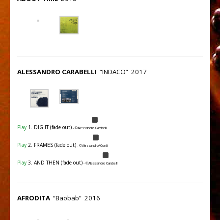
ALESSANDRO CARABELLI
“INDACO” 2017
Play
1. DIG IT (fade out)
- ©Alessandro Carabelli
Play
2. FRAMES (fade out)
- ©Alessandro/Conti
Play
3. AND THEN (fade out)
- ©Alessandro Carabelli
AFRODITA
“Baobab” 2016