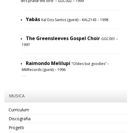
let’s praise the lord” – GGC002 – 1999
Yabàs
Kal Dos Santos (guest) – KAL2143 – 1998
The Greensleeves Gospel Choir
GGC001 –
1997
Raimondo Melilupi
“Oldies but goodies” –
MMRecords (guest) – 1996
MUSICA
Curriculum
Discografia
Progetti