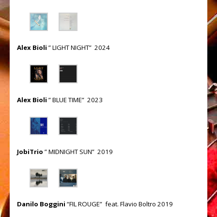
Improvvisazione
Ear training
Spartiti
Alex Bioli
” LIGHT NIGHT” 2024
RHYTHM CARDS
SUONO
Alex Bioli
” BLUE TIME” 2023
Recording studio
Liuteria
Strumentazione
JobiTrio
” MIDNIGHT SUN” 2019
CONTATTI
Danilo Boggini
“FIL ROUGE” feat. Flavio Boltro 2019