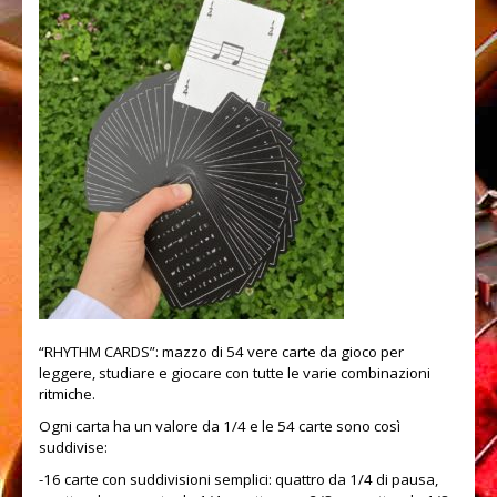
Improvvisazione
Ear training
Spartiti
RHYTHM CARDS
SUONO
Recording studio
Liuteria
Strumentazione
“RHYTHM CARDS”: mazzo di 54 vere carte da gioco per
CONTATTI
leggere, studiare e giocare con tutte le varie combinazioni
ritmiche.
Ogni carta ha un valore da 1/4 e le 54 carte sono così
suddivise:
-16 carte con suddivisioni semplici: quattro da 1/4 di pausa,