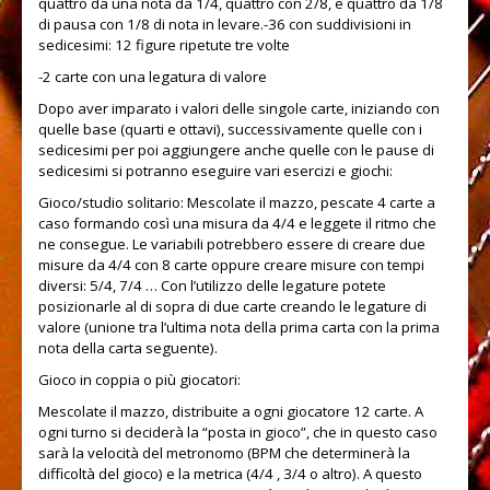
quattro da una nota da 1/4, quattro con 2/8, e quattro da 1/8
di pausa con 1/8 di nota in levare.-36 con suddivisioni in
sedicesimi: 12 figure ripetute tre volte
-2 carte con una legatura di valore
Dopo
aver imparato i valori delle singole carte, iniziando con
quelle base (quarti e ottavi), successivamente quelle con i
sedicesimi per poi aggiungere anche quelle con le pause di
sedicesimi si potranno eseguire vari esercizi e giochi:
Gioco/studio solitario: Mescolate il mazzo, pescate 4 carte a
caso formando così una misura da 4/4 e leggete il ritmo che
ne consegue. Le variabili potrebbero essere di creare due
misure da 4/4 con 8 carte oppure creare misure con tempi
diversi: 5/4, 7/4 … Con l’utilizzo delle legature potete
posizionarle al di sopra di due carte creando le legature di
valore (unione tra l’ultima nota della prima carta con la prima
nota della carta seguente).
Gioco in coppia o più giocatori:
Mescolate il mazzo, distribuite a ogni giocatore 12 carte. A
ogni turno si deciderà la “posta in gioco”, che in questo caso
sarà la velocità del metronomo (BPM che determinerà la
difficoltà del gioco) e la metrica (4/4 , 3/4 o altro). A questo