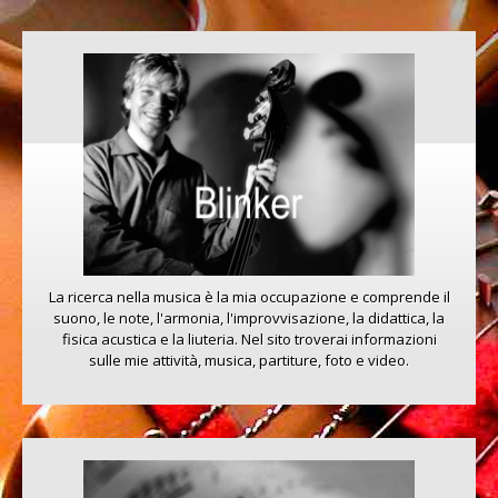
Improvvisazione
Ear training
Spartiti
RHYTHM CARDS
SUONO
Recording studio
Liuteria
La ricerca nella musica è la mia occupazione e comprende il
Strumentazione
suono, le note, l'armonia, l'improvvisazione, la didattica, la
fisica acustica e la liuteria. Nel sito troverai informazioni
CONTATTI
sulle mie attività, musica, partiture, foto e video.