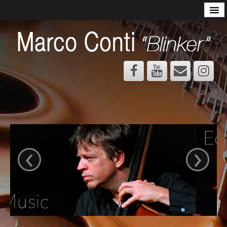
MBB minibigbass
MUSICA
Curriculum
Discografia
Progetti
Mp3
Foto
‹
›
DIDATTICA
Presentazione Didattica MC
Basso elettrico
Contrabbasso