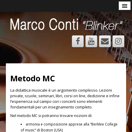
MBB minibigbass
MUSICA
Curriculum
Discografia
Progetti
Mp3
Foto
Metodo MC
DIDATTICA
La didattica musicale è un argomento complesso. Lezioni
private, scuole, seminari, libri, corsi on line, dedizione e infine
Presentazione Didattica MC
l’esperienza sul campo con i concerti sono elementi
fondamentali per un insegnamento completo.
Basso elettrico
Nel metodo MC si potranno trovare nozioni di:
Contrabbasso
armonia e composizione apprese alla “Berklee College
of music” di Boston (USA)