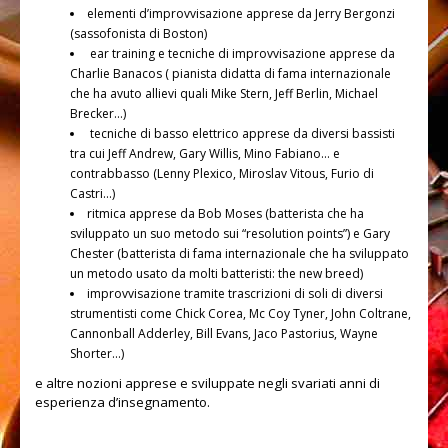
Improvvisazione
elementi d’improvvisazione apprese da Jerry Bergonzi
(sassofonista di Boston)
Ear training
ear training e tecniche di improvvisazione apprese da
Charlie Banacos ( pianista didatta di fama internazionale
Spartiti
che ha avuto allievi quali Mike Stern, Jeff Berlin, Michael
Brecker…)
RHYTHM CARDS
tecniche di basso elettrico apprese da diversi bassisti
tra cui Jeff Andrew, Gary Willis, Mino Fabiano… e
SUONO
contrabbasso (Lenny Plexico, Miroslav Vitous, Furio di
Castri…)
Recording studio
ritmica apprese da Bob Moses (batterista che ha
sviluppato un suo metodo sui “resolution points”) e Gary
Liuteria
Chester (batterista di fama internazionale che ha sviluppato
un metodo usato da molti batteristi: the new breed)
Strumentazione
improvvisazione tramite trascrizioni di soli di diversi
strumentisti come Chick Corea, Mc Coy Tyner, John Coltrane,
CONTATTI
Cannonball Adderley, Bill Evans, Jaco Pastorius, Wayne
Shorter…)
e altre nozioni apprese e sviluppate negli svariati anni di
esperienza d’insegnamento.