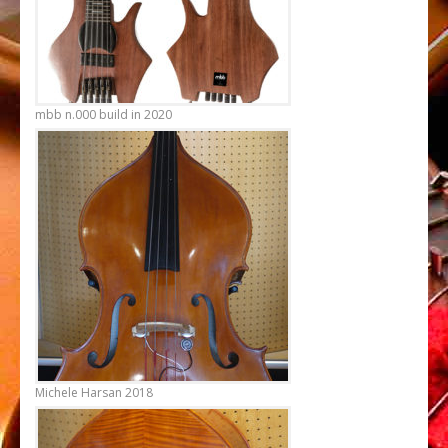
Improvvisazione
Ear training
Spartiti
mbb n.000 build in 2020
RHYTHM CARDS
SUONO
Recording studio
Liuteria
Strumentazione
CONTATTI
Michele Harsan 2018