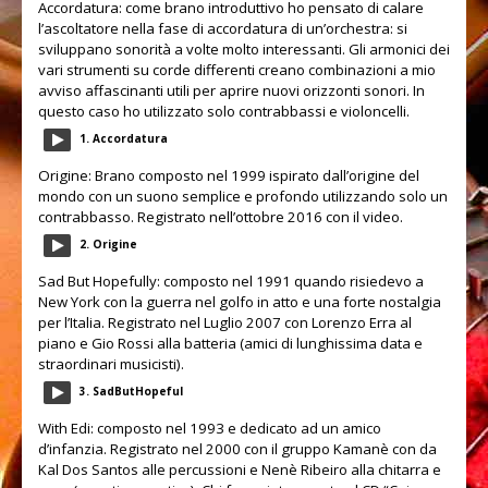
Improvvisazione
Accordatura: come brano introduttivo ho pensato di calare
l’ascoltatore nella fase di accordatura di un’orchestra: si
sviluppano sonorità a volte molto interessanti. Gli armonici dei
Ear training
vari strumenti su corde differenti creano combinazioni a mio
avviso affascinanti utili per aprire nuovi orizzonti sonori. In
Spartiti
questo caso ho utilizzato solo contrabbassi e violoncelli.
RHYTHM CARDS
1. Accordatura
Origine: Brano composto nel 1999 ispirato dall’origine del
SUONO
mondo con un suono semplice e profondo utilizzando solo un
contrabbasso. Registrato nell’ottobre 2016 con il
video
.
Recording studio
2. Origine
Liuteria
Sad But Hopefully: composto nel 1991 quando risiedevo a
New York con la guerra nel golfo in atto e una forte nostalgia
Strumentazione
per l’Italia. Registrato nel Luglio 2007 con Lorenzo Erra al
piano e Gio Rossi alla batteria (amici di lunghissima data e
CONTATTI
straordinari musicisti).
3. SadButHopeful
With Edi: composto nel 1993 e dedicato ad un amico
d’infanzia. Registrato nel 2000 con il gruppo Kamanè con da
Kal Dos Santos alle percussioni e Nenè Ribeiro alla chitarra e