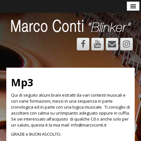
MBB minibigbass
MUSICA
Curriculum
Discografia
Progetti
Mp3
Mp3
Foto
DIDATTICA
Qui di seguito alcuni brani estratti da vari contesti musicali e
con varie formazioni, messi in una sequenza in parte
Presentazione Didattica MC
cronologica ed in parte con una logica musicale. Ti consiglio di
ascoltare con calma su un’impianto adeguato oppure in cuffia.
Basso elettrico
Se sei interessato all’acquisto di qualche Cd o anche solo per
un saluto, questa è la mia mail: info@marcoconti.it
Contrabbasso
GRAZIE e BUON ASCOLTO.