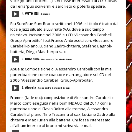
voce (quanti concerti….). Chi fosse interessato al CD “Coisas
da Terra”può scrivermi e sarò lieto di poterlo spedire.
4. WITH EDI
- kamanè
Blu Sun/Blue Sun: Brano scritto nel 1996 e il titolo è tratto dal
locale Jazz situato a Luvinate (VA), dove a suo tempo
risiedevo. Incisione nel 2006 su CD “Alessandro Carabelli
Group-Aphrodite” feat.Franco Ambrosetti con: Alessandro
Carabelli-piano, Luciano Zadro-chitarra, Stefano Bagnoli-
batteria, Diego Mascherpa-sax.
5. Blue sun
- Alessandro Carabelli Group
Abuela: Composizione di Alessandro Carabelli con la mia
partecipazione come coautore e arrangiatore sul CD del
2006 “Alessandro Carabelli Group-Aphrodite”.
6. Abuela
- Alessandro Carabelli Group
Frames (fade out): composizione di Alessandro Carabelli e
Marco Conti eseguita nell’album INDACO del 2017 con la
partecipazione di Flavio Boltro alla tromba, Alessandro
Carabelli al piano, Tino Tracanna al sax, Luciano Zadro alla
chitarra e Max Furian alla batteria. Chi fosse interessato
all’album intero o al brano mi scriva via e-mail.