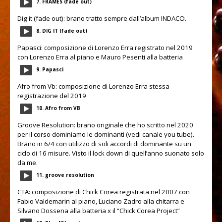
7. FRAMES (fade out)
Dig it (fade out): brano tratto sempre dall’album INDACO.
8. DIG IT (fade out)
Papasci: composizione di Lorenzo Erra registrato nel 2019
con Lorenzo Erra al piano e Mauro Pesenti alla batteria
9. Papasci
Afro from Vb: composizione di Lorenzo Erra stessa
registrazione del 2019
10. Afro from VB
Groove Resolution: brano originale che ho scritto nel 2020
per il corso dominiamo le dominanti
(vedi canale you tube)
.
Brano in 6/4 con utilizzo di soli accordi di dominante su un
ciclo di 16 misure. Visto il lock down di quell’anno suonato solo
da me.
11. groove resolution
CTA: composizione di Chick Corea registrata nel 2007 con
Fabio Valdemarin al piano, Luciano Zadro alla chitarra e
Silvano Dossena alla batteria x il “Chick Corea Project”