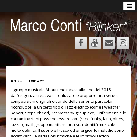
MBB minibigbass
MUSICA
Curriculum
Discografia
Progetti
Mp3
Foto
ABOUT TIME 4et
Il gruppo musicale About time nasce alla fine del 2015
DIDATTICA
dall’esigenza creativa di realizzare e proporre una serie di
composizioni originali creando delle sonorità particolari
Presentazione Didattica MC
riconducibili a un certo tipo di jazz elettrico (come i Weather
Report, Steps Ahead, Pat Metheny group ecc.). I riferimenti e le
Basso elettrico
contaminazioni possono essere vari (rock, funky, latin, blues,
jazz…), ma il gruppo mantiene una sua identità musicale
Contrabbasso
molto definita. Il suono è fresco ed energico, le melodie sono
accattivanti, le variazioni ritmiche e le improvvisazioni