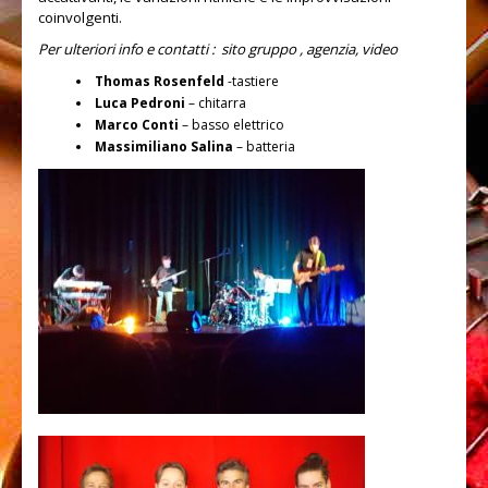
Improvvisazione
coinvolgenti.
Per ulteriori info e contatti :
sito gruppo
,
agenzia
,
video
Ear training
Thomas Rosenfeld
-tastiere
Spartiti
Luca Pedroni
– chitarra
Marco Conti
– basso elettrico
RHYTHM CARDS
Massimiliano Salina
– batteria
SUONO
Recording studio
Liuteria
Strumentazione
CONTATTI